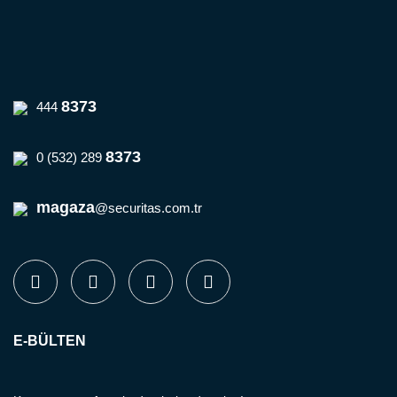
8373
444
8373
0 (532) 289
magaza
@securitas.com.tr
E-BÜLTEN