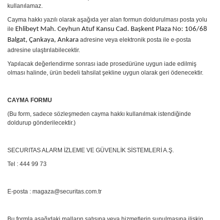
kullanılamaz.
Cayma hakkı yazılı olarak aşağıda
yer alan formun doldurulması
posta yolu
ile
Ehlibeyt Mah. Ceyhun Atuf Kansu Cad. Başkent Plaza No: 106/68
Balgat, Çankaya, Ankara
adresine veya elektronik posta ile e-posta
adresine ulaştırılabilecektir.
Yapılacak değerlendirme sonrası iade prosedürüne uygun iade edilmiş
olması halinde, ürün bedeli tahsilat şekline uygun olarak geri ödenecektir.
CAYMA FORMU
(Bu form, sadece sözleşmeden cayma hakkı kullanılmak istendiğinde
doldurup gönderilecektir.)
SECURITAS ALARM İZLEME VE GÜVENLİK SİSTEMLERİ A.Ş.
Tel : 444 99 73
E-posta : magaza@securitas.com.tr
Bu formla aşağıdaki malların satışına veya hizmetlerin sunulmasına ilişkin