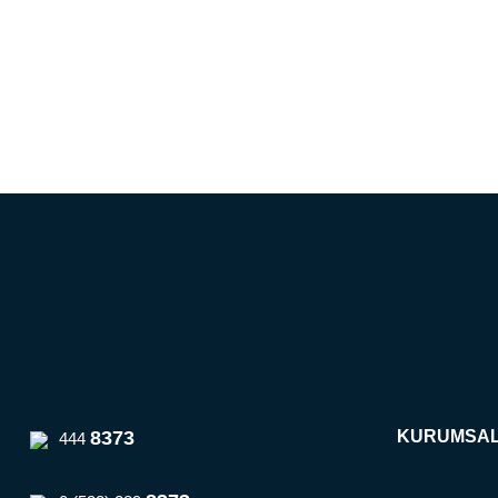
8373
KURUMSA
444