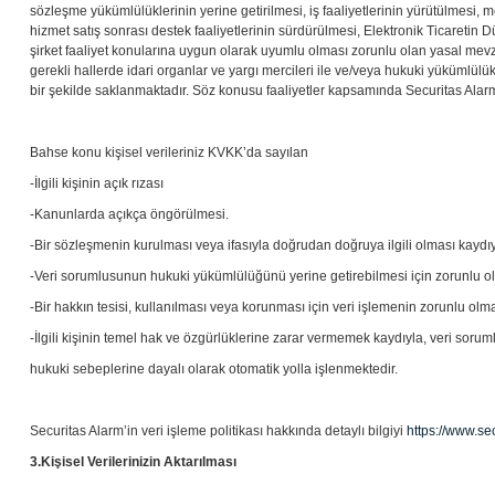
sözleşme yükümlülüklerinin yerine getirilmesi, iş faaliyetlerinin yürütülmesi, 
hizmet satış sonrası destek faaliyetlerinin sürdürülmesi, Elektronik Ticaretin
şirket faaliyet konularına uygun olarak uyumlu olması zorunlu olan yasal mevzu
gerekli hallerde idari organlar ve yargı mercileri ile ve/veya hukuki yükümlül
bir şekilde saklanmaktadır. Söz konusu faaliyetler kapsamında Securitas Alarm
Bahse konu kişisel verileriniz KVKK’da sayılan
-İlgili kişinin açık rızası
-Kanunlarda açıkça öngörülmesi.
-Bir sözleşmenin kurulması veya ifasıyla doğrudan doğruya ilgili olması kaydıyl
-Veri sorumlusunun hukuki yükümlülüğünü yerine getirebilmesi için zorunlu o
-Bir hakkın tesisi, kullanılması veya korunması için veri işlemenin zorunlu olm
-İlgili kişinin temel hak ve özgürlüklerine zarar vermemek kaydıyla, veri soru
hukuki sebeplerine dayalı olarak otomatik yolla işlenmektedir.
Securitas Alarm’in veri işleme politikası hakkında detaylı bilgiyi
https://www.sec
3.
Kişisel Verilerinizin Aktarılması