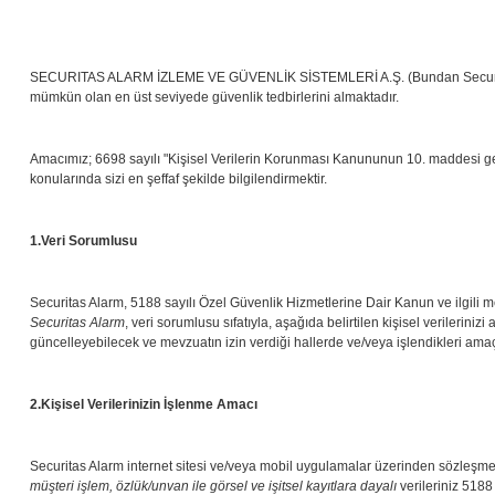
SECURITAS ALARM İZLEME VE GÜVENLİK SİSTEMLERİ A.Ş. (Bundan Securitas Alar
mümkün olan en üst seviyede güvenlik tedbirlerini almaktadır.
Amacımız; 6698 sayılı "Kişisel Verilerin Korunması Kanununun 10. maddesi gereğ
konularında sizi en şeffaf şekilde bilgilendirmektir.
1.
Veri Sorumlusu
Securitas Alarm, 5188 sayılı Özel Güvenlik Hizmetlerine Dair Kanun ve ilgili 
Securitas Alarm
, veri sorumlusu sıfatıyla, aşağıda belirtilen kişisel verileri
güncelleyebilecek ve mevzuatın izin verdiği hallerde ve/veya işlendikleri amaçla
2.
Kişisel Verilerinizin İşlenme Amacı
Securitas Alarm internet sitesi ve/veya mobil uygulamalar üzerinden sözleşm
müşteri işlem, özlük/unvan ile görsel ve işitsel kayıtlara dayalı
verileriniz 518