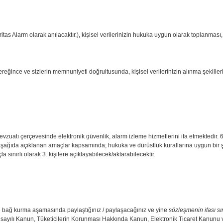
m olarak anılacaktır.), kişisel verilerinizin hukuka uygun olarak toplanması, s
ince ve sizlerin memnuniyeti doğrultusunda, kişisel verilerinizin alınma şekilleri,
mevzuatı çerçevesinde elektronik güvenlik, alarm izleme hizmetlerini ifa etmektedir
nizi aşağıda açıklanan amaçlar kapsamında; hukuka ve dürüstlük kurallarına uygun bir 
 sınırlı olarak 3. kişilere açıklayabilecek/aktarabilecektir.
e bağ kurma aşamasında paylaştığınız / paylaşacağınız ve yine
sözleşmenin ifası sı
8 sayılı Kanun, Tüketicilerin Korunması Hakkında Kanun, Elektronik Ticaret Kanunu v