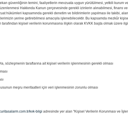
mekan güvenliğinin temini, faaliyetlerin mevzuata uygun yürütülmesi, yetkili kurum ve
 Düzenlenmesi Hakkında Kanun çerçevesinde gerekli izinlerin alınabilmesi, finans ve 
at hükümleri kapsamında gerekli denetim ve bildirimlerin yapılması ile takibi, alarm
üklerimizin yerine getirebilmesi amacıyla işlenebilecektir. Bu kapsamda mezkûr kişis
 tarafından kişisel verilerin korunmasına ilişkin olarak KVKK başta olmak üzere il
a, sözleşmenin taraflarına ait kişisel verilerin işlenmesinin gerekli olması
lması
ası
mlusunun meşru menfaatleri için veri işlenmesinin zorunlu olması
uritasalarm.com.tr/kvk-bilgi
adresinde yer alan "Kişisel Verilerin Korunması ve İşlen