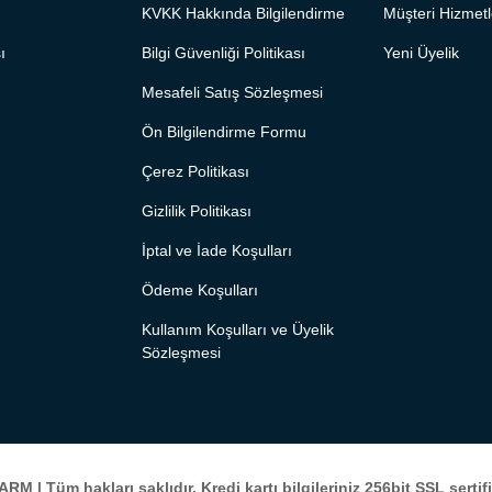
KVKK Hakkında Bilgilendirme
Müşteri Hizmetl
ı
Bilgi Güvenliği Politikası
Yeni Üyelik
Mesafeli Satış Sözleşmesi
Ön Bilgilendirme Formu
Çerez Politikası
Gizlilik Politikası
İptal ve İade Koşulları
Ödeme Koşulları
Kullanım Koşulları ve Üyelik
Sözleşmesi
LARM
| Tüm hakları saklıdır. Kredi kartı bilgileriniz 256bit SSL serti