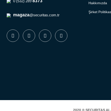
8373
0 (532) 289
Hakkımızda
Şirket Politikas
magaza
@securitas.com.tr
2020 ®
SECURITAS A