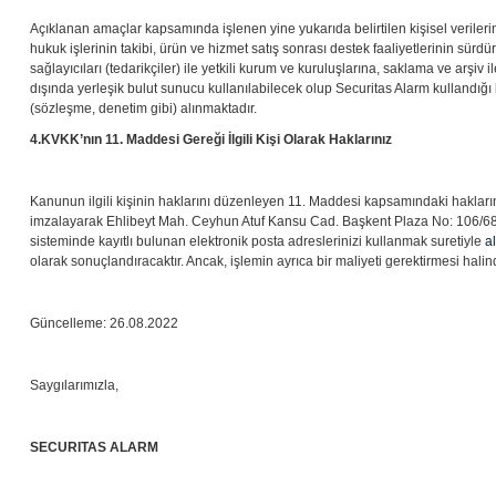
Açıklanan amaçlar kapsamında işlenen yine yukarıda belirtilen kişisel verilerin
hukuk işlerinin takibi, ürün ve hizmet satış sonrası destek faaliyetlerinin sürdü
sağlayıcıları (tedarikçiler) ile yetkili kurum ve kuruluşlarına, saklama ve arşiv i
dışında yerleşik bulut sunucu kullanılabilecek olup Securitas Alarm kullandığı
(sözleşme, denetim gibi) alınmaktadır.
4.
KVKK’nın 11. Maddesi Gereği İlgili Kişi Olarak Haklarınız
Kanunun ilgili kişinin haklarını düzenleyen 11. Maddesi kapsamındaki hakları
imzalayarak
Ehlibeyt Mah. Ceyhun Atuf Kansu Cad. Başkent Plaza No: 106/6
sisteminde kayıtlı bulunan elektronik posta adreslerinizi kullanmak suretiyle
a
olarak sonuçlandıracaktır. Ancak, işlemin ayrıca bir maliyeti gerektirmesi halind
Güncelleme: 26.08.2022
Saygılarımızla,
SECURITAS ALARM