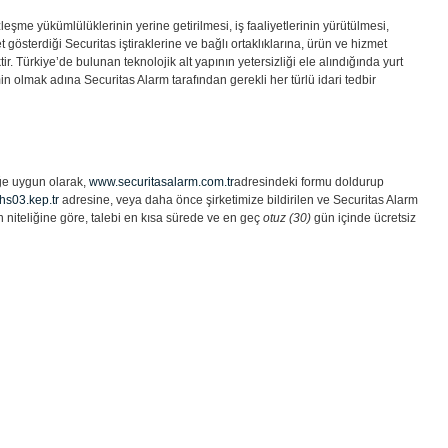
eşme yükümlülüklerinin yerine getirilmesi, iş faaliyetlerinin yürütülmesi,
 gösterdiği Securitas iştiraklerine ve bağlı ortaklıklarına, ürün ve hizmet
tir. Türkiye’de bulunan teknolojik alt yapının yetersizliği ele alındığında yurt
n olmak adına Securitas Alarm tarafından gerekli her türlü idari tedbir
iğe uygun olarak,
www.securitasalarm.com.tr
adresindeki formu doldurup
hs03.kep.tr
adresine, veya daha önce şirketimize bildirilen ve Securitas Alarm
bin niteliğine göre, talebi en kısa sürede ve en geç
otuz (30)
gün içinde ücretsiz