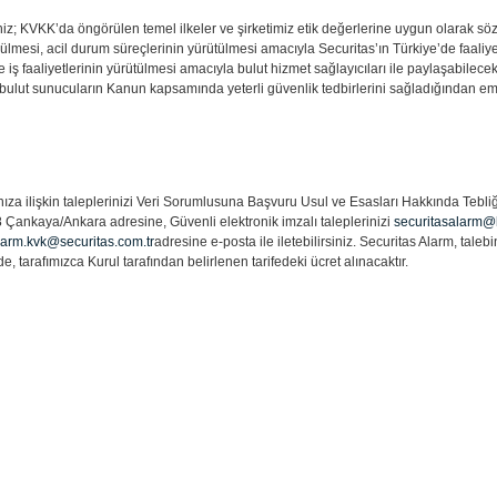
iz; KVKK’da öngörülen temel ilkeler ve şirketimiz etik değerlerine uygun olarak sözl
rülmesi, acil durum süreçlerinin yürütülmesi amacıyla Securitas’ın Türkiye’de faaliyet
le iş faaliyetlerinin yürütülmesi amacıyla bulut hizmet sağlayıcıları ile paylaşabilecek
 bulut sunucuların Kanun kapsamında yeterli güvenlik tedbirlerini sağladığından emi
nıza ilişkin taleplerinizi Veri Sorumlusuna Başvuru Usul ve Esasları Hakkında Tebl
8
Çankaya/Ankara adresine, Güvenli elektronik imzalı taleplerinizi
securitasalarm@
larm.kvk@securitas.com.tr
adresine e-posta ile iletebilirsiniz. Securitas Alarm, tale
e, tarafımızca Kurul tarafından belirlenen tarifedeki ücret alınacaktır.