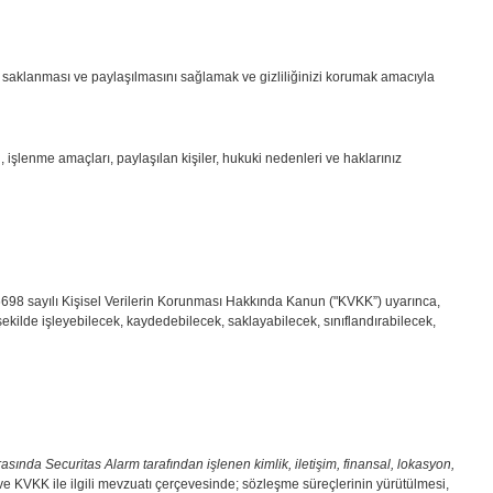
aklanması ve paylaşılmasını sağlamak ve gizliliğinizi korumak amacıyla
 işlenme amaçları, paylaşılan kişiler, hukuki nedenleri ve haklarınız
. 6698 sayılı Kişisel Verilerin Korunması Hakkında Kanun ("KVKK”) uyarınca,
şekilde işleyebilecek, kaydedebilecek, saklayabilecek, sınıflandırabilecek,
rasında Securitas Alarm tarafından işlenen
kimlik, iletişim, finansal, lokasyon,
e KVKK ile ilgili mevzuatı çerçevesinde; sözleşme süreçlerinin yürütülmesi,