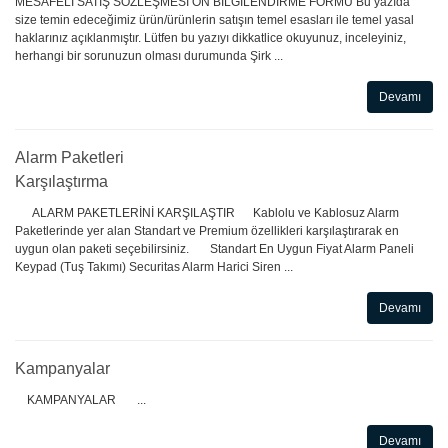
MESAFELİ SATIŞ SÖZLEŞMESİ ÖN BİLGİLENDİRME FORMU Bu yazıda
size temin edeceğimiz ürün/ürünlerin satışın temel esasları ile temel yasal
haklarınız açıklanmıştır. Lütfen bu yazıyı dikkatlice okuyunuz, inceleyiniz,
herhangi bir sorunuzun olması durumunda Şirk ...
Devamı
Alarm Paketleri
Karşılaştırma
ALARM PAKETLERİNİ KARŞILAŞTIR Kablolu ve Kablosuz Alarm
Paketlerinde yer alan Standart ve Premium özellikleri karşılaştırarak en
uygun olan paketi seçebilirsiniz. Standart En Uygun Fiyat Alarm Paneli
Keypad (Tuş Takımı) Securitas Alarm Harici Siren ...
Devamı
Kampanyalar
KAMPANYALAR ...
Devamı