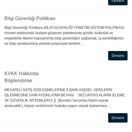
Devamı
Bilgi Güvenliği Politikası
Bilgi Güvenliği Politikası BİLGİ GÜVENLİĞİ YÖNETİM SİSTEMİ POLİTİKASI
Hizmet sektöründe faaliyet gösteren şirketimizde gizlilik, bütünlük ve
erişebilirlik ilkeleri kapsamında bilgi güvenliğini sağlamak, iş sürekliliğimizi
ve bilgi varlıklarımıza yönelik potansiyel tehlikel ...
Devamı
KVKK Hakkında
Bilgilendirme
MESAFELİ SATIŞ SÖZLEŞMELERİNE İLİŞKİN KİŞİSEL VERİLERİN
İŞLENMESİNE DAİR AYDINLATMA BEYANI SECURITAS ALARM İZLEME
VE GÜVENLİK SİSTEMLERİ A.Ş. (Bundan Securitas Alarm olarak
anılacaktır.), kişisel verilerinizin hukuka uygun olarak toplanması, ...
Devamı