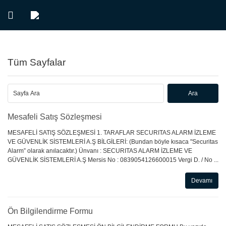
Tüm Sayfalar
Mesafeli Satış Sözleşmesi
MESAFELİ SATIŞ SÖZLEŞMESİ 1. TARAFLAR SECURITAS ALARM İZLEME
VE GÜVENLİK SİSTEMLERİ A.Ş BİLGİLERİ: (Bundan böyle kısaca "Securitas
Alarm” olarak anılacaktır.) Ünvanı : SECURITAS ALARM İZLEME VE
GÜVENLİK SİSTEMLERİ A.Ş Mersis No : 0839054126600015 Vergi D. / No ...
Devamı
Ön Bilgilendirme Formu