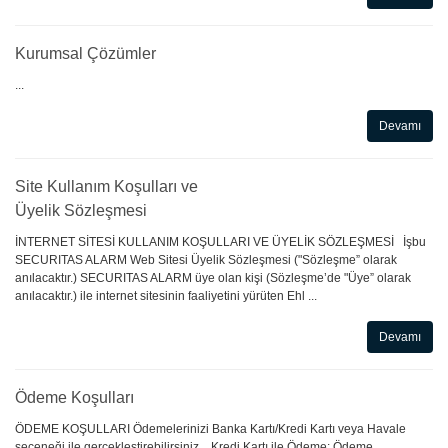
Kurumsal Çözümler
...
Devamı
Site Kullanım Koşulları ve
Üyelik Sözleşmesi
İNTERNET SİTESİ KULLANIM KOŞULLARI VE ÜYELİK SÖZLEŞMESİ İşbu
SECURITAS ALARM Web Sitesi Üyelik Sözleşmesi ("Sözleşme” olarak
anılacaktır.) SECURITAS ALARM üye olan kişi (Sözleşme’de "Üye” olarak
anılacaktır.) ile internet sitesinin faaliyetini yürüten Ehl ...
Devamı
Ödeme Koşulları
ÖDEME KOŞULLARI Ödemelerinizi Banka Kartı/Kredi Kartı veya Havale
seçeneği ile gerçekleştirebilirsiniz. Kredi Kartı ile Ödeme: Ödeme