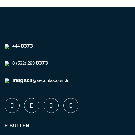
8373
444
8373
0 (532) 289
magaza
@securitas.com.tr
E-BÜLTEN