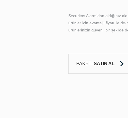
Securitas Alarm'dan aldığınız ala
ürünler için avantajlı fiyatı ile de
ürünlerinizin güvenli bir şekilde d
PAKETİ
SATIN AL