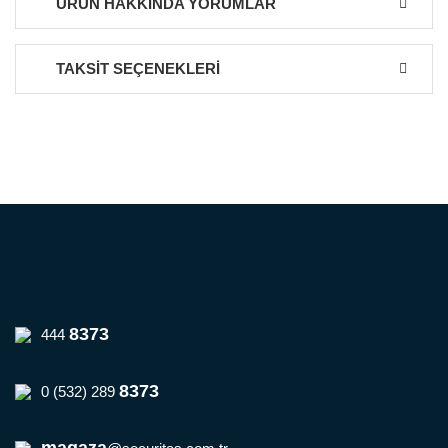
ÜRÜN HAKKINDA YORUMLAR
TAKSİT SEÇENEKLERİ
Bu ürüne ilk yorumu siz yapın!
Yorum Yaz
8373
444
8373
0 (532) 289
magaza