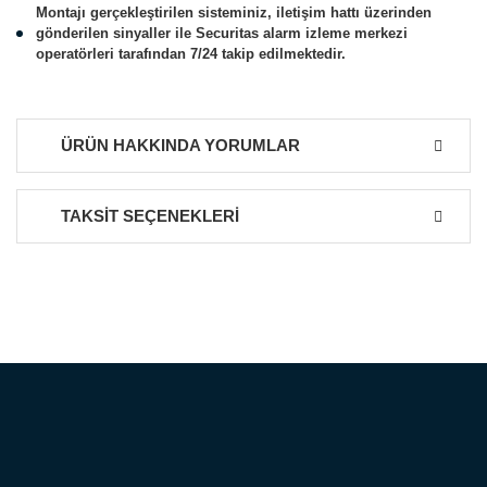
Montajı gerçekleştirilen sisteminiz, iletişim hattı üzerinden
gönderilen sinyaller ile Securitas alarm izleme merkezi
operatörleri tarafından 7/24 takip edilmektedir.
ÜRÜN HAKKINDA YORUMLAR
TAKSİT SEÇENEKLERİ
Bu ürüne ilk yorumu siz yapın!
Yorum Yaz