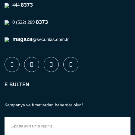
8373
444
8373
0 (532) 289
magaza
@securitas.com.tr
E-BÜLTEN
Kampanya ve fırsatlardan haberdar olun!