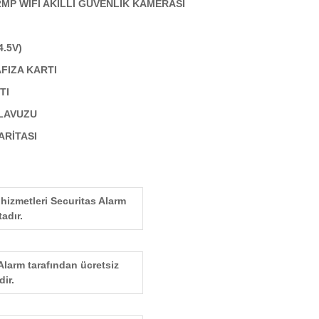
2MP WIFI AKILLI GÜVENLİK KAMERASI
.5V)
AFIZA KARTI
TI
ILAVUZU
ARİTASI
hizmetleri Securitas Alarm
adır.
Alarm tarafından ücretsiz
dir.