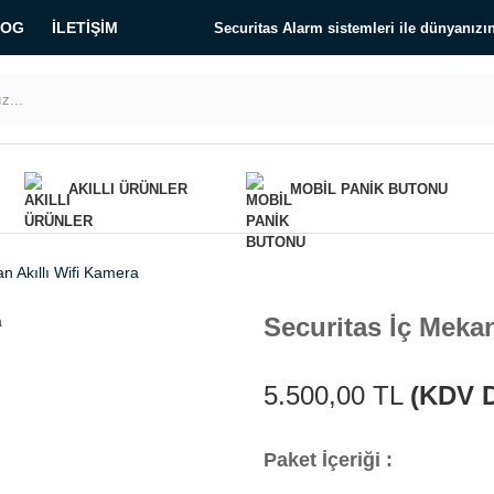
LOG
İLETIŞIM
Securitas Alarm sistemleri ile dünyanız
AKILLI ÜRÜNLER
MOBIL PANIK BUTONU
n Akıllı Wifi Kamera
Securitas İç Mekan
5.500,00 TL
(KDV D
Paket İçeriği :