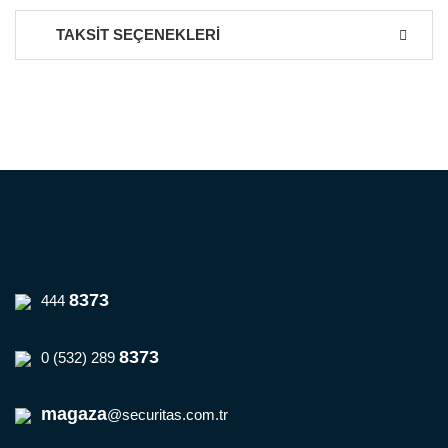
TAKSİT SEÇENEKLERİ
Bu ürüne ilk yorumu siz yapın!
Yorum Yaz
8373
444
8373
0 (532) 289
magaza
@securitas.com.tr