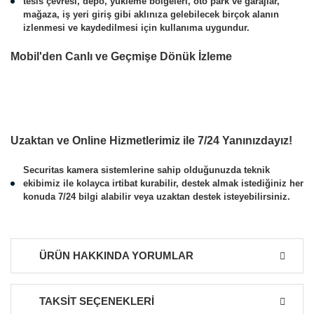
tesis çevresi, depo, yükleme bölgeleri, oto park ve garajlar,
mağaza, iş yeri giriş gibi aklınıza gelebilecek birçok alanın
izlenmesi ve kaydedilmesi için kullanıma uygundur.
Mobil'den Canlı ve Geçmişe Dönük İzleme
Uzaktan ve Online Hizmetlerimiz ile 7/24 Yanınızdayız!
Securitas kamera sistemlerine sahip olduğunuzda teknik
ekibimiz ile kolayca irtibat kurabilir, destek almak istediğiniz her
konuda 7/24 bilgi alabilir veya uzaktan destek isteyebilirsiniz.
ÜRÜN HAKKINDA YORUMLAR
TAKSİT SEÇENEKLERİ
Bu ürüne ilk yorumu siz yapın!