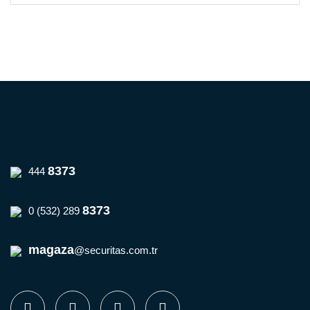
Yorum Yaz
8373
444
8373
0 (532) 289
magaza
@securitas.com.tr